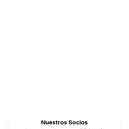
Información de Contacto
DIRECCIÓN
Complejo Puerto Deportivo Aguadulce,
4A, 04720 Aguadulce, Almería
Acciones Rápidas
Obtener Direcciones
Abrir en Mapas
Nuestros Socios