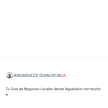
Ver Detalles
Visitar Sitio Web
Footer
Tu Guía de Negocios Locales desde Aguadulce con mucho
♥️